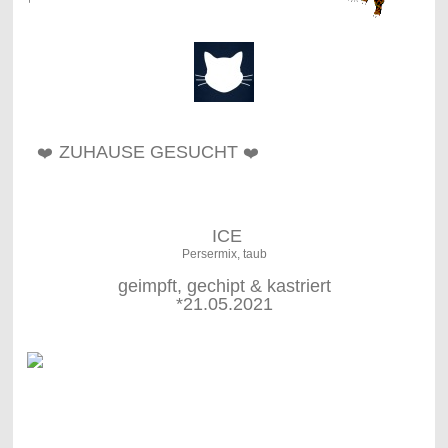
ZUHAUSE GESUCHT
❤️
❤️
ICE
Persermix, taub
geimpft, gechipt & kastriert
*21.05.2021