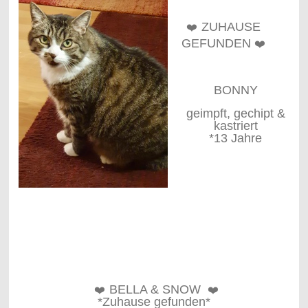
ZUHAUSE
❤️
GEFUNDEN
❤️
BONNY
geimpft, gechipt &
kastriert
*13 Jahre
BELLA & SNOW
❤️
❤️
*Zuhause gefunden*