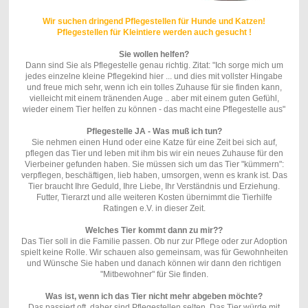
Wir suchen dringend Pflegestellen für Hunde und Katzen!
Pflegestellen für Kleintiere werden auch gesucht !
Sie wollen helfen?
Dann sind Sie als Pflegestelle genau richtig. Zitat: "Ich sorge mich um
jedes einzelne kleine Pflegekind hier ... und dies mit vollster Hingabe
und freue mich sehr, wenn ich ein tolles Zuhause für sie finden kann,
vielleicht mit einem tränenden Auge .. aber mit einem guten Gefühl,
wieder einem Tier helfen zu können - das macht eine Pflegestelle aus"
Pflegestelle JA - Was muß ich tun?
Sie nehmen einen Hund oder eine Katze für eine Zeit bei sich auf,
pflegen das Tier und leben mit ihm bis wir ein neues Zuhause für den
Vierbeiner gefunden haben. Sie müssen sich um das Tier "kümmern":
verpflegen, beschäftigen, lieb haben, umsorgen, wenn es krank ist. Das
Tier braucht Ihre Geduld, Ihre Liebe, Ihr Verständnis und Erziehung.
Futter, Tierarzt und alle weiteren Kosten übernimmt die Tierhilfe
Ratingen e.V. in dieser Zeit.
Welches Tier kommt dann zu mir??
Das Tier soll in die Familie passen. Ob nur zur Pflege oder zur Adoption
spielt keine Rolle. Wir schauen also gemeinsam, was für Gewohnheiten
und Wünsche Sie haben und danach können wir dann den richtigen
"Mitbewohner" für Sie finden.
Was ist, wenn ich das Tier nicht mehr abgeben möchte?
Das passiert oft, daher sind Pflegestellen selten. Das Tier würde mit