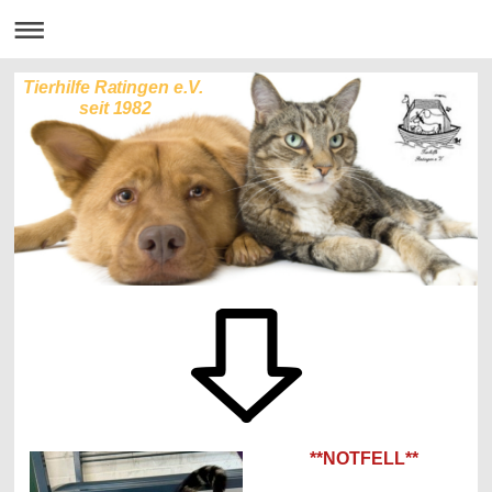
Tierhilfe Ratingen e.V.
seit 1982
**NOTFELL**