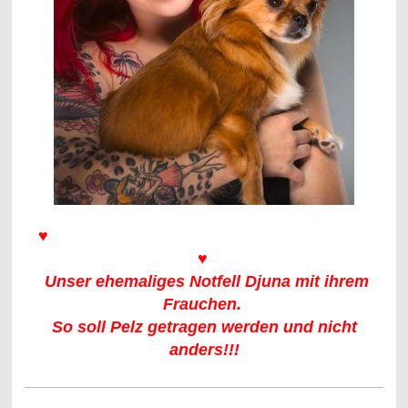
♥
♥
Unser ehemaliges Notfell Djuna mit ihrem
Frauchen.
So soll Pelz getragen werden und nicht
anders!!!