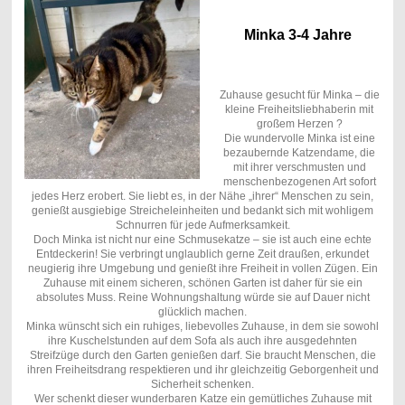
Minka 3-4 Jahre
Zuhause gesucht für Minka – die
kleine Freiheitsliebhaberin mit
großem Herzen ?
Die wundervolle Minka ist eine
bezaubernde Katzendame, die
mit ihrer verschmusten und
menschenbezogenen Art sofort
jedes Herz erobert. Sie liebt es, in der Nähe „ihrer“ Menschen zu sein,
genießt ausgiebige Streicheleinheiten und bedankt sich mit wohligem
Schnurren für jede Aufmerksamkeit.
Doch Minka ist nicht nur eine Schmusekatze – sie ist auch eine echte
Entdeckerin! Sie verbringt unglaublich gerne Zeit draußen, erkundet
neugierig ihre Umgebung und genießt ihre Freiheit in vollen Zügen. Ein
Zuhause mit einem sicheren, schönen Garten ist daher für sie ein
absolutes Muss. Reine Wohnungshaltung würde sie auf Dauer nicht
glücklich machen.
Minka wünscht sich ein ruhiges, liebevolles Zuhause, in dem sie sowohl
ihre Kuschelstunden auf dem Sofa als auch ihre ausgedehnten
Streifzüge durch den Garten genießen darf. Sie braucht Menschen, die
ihren Freiheitsdrang respektieren und ihr gleichzeitig Geborgenheit und
Sicherheit schenken.
Wer schenkt dieser wunderbaren Katze ein gemütliches Zuhause mit