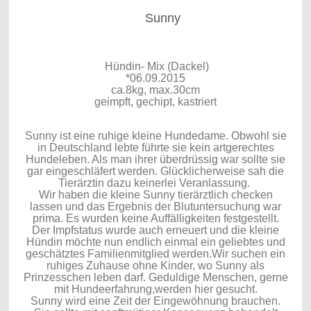
Sunny
Hündin- Mix (Dackel)
*06.09.2015
ca.8kg, max.30cm
geimpft, gechipt, kastriert
Sunny ist eine ruhige kleine Hundedame. Obwohl sie
in Deutschland lebte führte sie kein artgerechtes
Hundeleben. Als man ihrer überdrüssig war sollte sie
gar eingeschläfert werden. Glücklicherweise sah die
Tierärztin dazu keinerlei Veranlassung.
Wir haben die kleine Sunny tierärztlich checken
lassen und das Ergebnis der Blutuntersuchung war
prima. Es wurden keine Auffälligkeiten festgestellt.
Der Impfstatus wurde auch erneuert und die kleine
Hündin möchte nun endlich einmal ein geliebtes und
geschätztes Familienmitglied werden.Wir suchen ein
ruhiges Zuhause ohne Kinder, wo Sunny als
Prinzesschen leben darf. Geduldige Menschen, gerne
mit Hundeerfahrung,werden hier gesucht.
Sunny wird eine Zeit der Eingewöhnung brauchen.