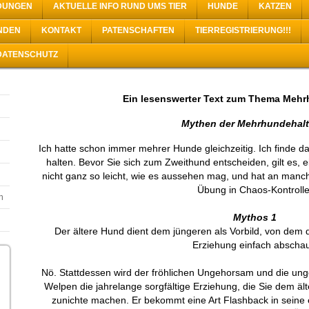
LDUNGEN
AKTUELLE INFO RUND UMS TIER
HUNDE
KATZEN
NDEN
KONTAKT
PATENSCHAFTEN
TIERREGISTRIERUNG!!!
DATENSCHUTZ
Ein lesenswerter Text zum Thema Mehr
Mythen der Mehrhundehal
Ich hatte schon immer mehrer Hunde gleichzeitig. Ich finde da
halten. Bevor Sie sich zum Zweithund entscheiden, gilt es, e
nicht ganz so leicht, wie es aussehen mag, und hat an man
Übung in Chaos-Kontrolle
n
Mythos 1
Der ältere Hund dient dem jüngeren als Vorbild, von dem 
Erziehung einfach abschau
Nö. Stattdessen wird der fröhlichen Ungehorsam und die un
Welpen die jahrelange sorgfältige Erziehung, die Sie dem äl
zunichte machen. Er bekommt eine Art Flashback in seine e