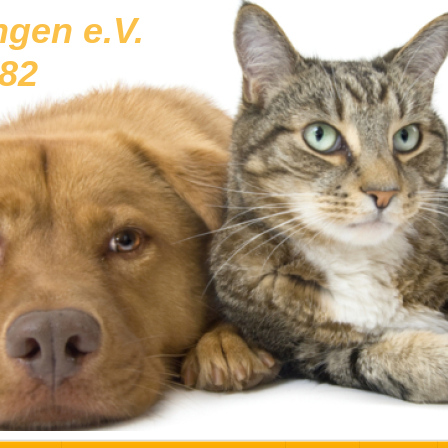
ngen e.V.
982