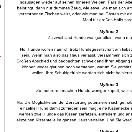
sozusagen wieder auf seinen Inneren Welpen. Falls der Ält
f
beibringt, dann nur dummes Zeug, wie etwa, wie man sich am
verstorbenen Fischen wälzt, oder wie man bei Gästen mit 
Maul für großes Hallo sorg
Mythos 2
Zu zweit sind Hunde weniger allein, wenn ma
Nö. Hunde wollen nämlich trotz Hundegesellschaft am lie
-
sein. Wenn man also das Haus verlässt, versammeln sich 
Großen Abschied und beobachten schweigend Ihren Abgang m
können weder glauben noch verstehen, warum Sie vorsätzl
wollen. Ihre Schuldgefühle werden sich nicht halbier
Mythos 3
Zu mehreren machen Hunde weniger kaputt, weil si
Nö. Die Möglichkeiten der Zerstörung potenzieren sich gemä
einzelner Hund damit zufrieden sein mag, eine Kissenecke e
werden zwei Hunde das Kissen zerfetzen, entfedern und ansc
einzelnen Kissenteile im ganzen Haus verteilen. Und Sie werd
Mythos 4