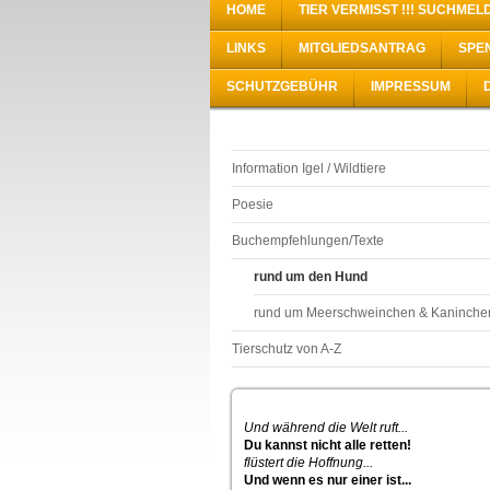
HOME
TIER VERMISST !!! SUCHME
LINKS
MITGLIEDSANTRAG
SPE
SCHUTZGEBÜHR
IMPRESSUM
Information Igel / Wildtiere
Poesie
Buchempfehlungen/Texte
rund um den Hund
rund um Meerschweinchen & Kaninche
Tierschutz von A-Z
Und während die Welt ruft...
Du kannst nicht alle retten!
flüstert die Hoffnung...
Und wenn es nur einer ist...