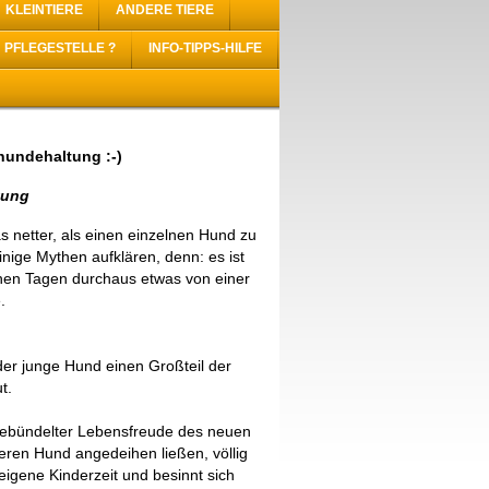
KLEINTIERE
ANDERE TIERE
PFLEGESTELLE ?
INFO-TIPPS-HILFE
hundehaltung :-)
tung
s netter, als einen einzelnen Hund zu
in
ige Mythen aufklären, denn: es ist
chen Tagen durchaus etwas von einer
.
der junge Hund einen Großteil der
t.
gebündelter Lebensfreude des neuen
teren Hund angedeihen ließen, völlig
igene Kinderzeit und besinnt sich